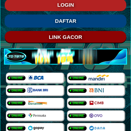
LOGIN
DAFTAR
LINK GACOR